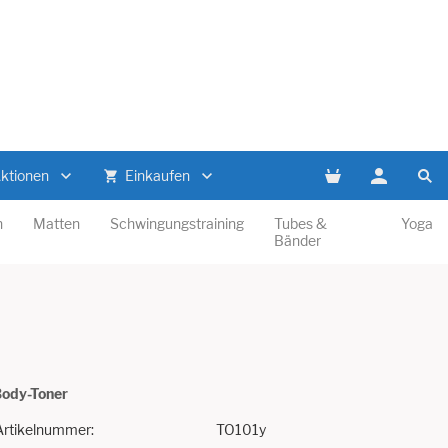
Aktionen
Einkaufen
n
Matten
Schwingungstraining
Tubes &
Yoga
Bänder
ody-Toner
Artikelnummer:
TO101y