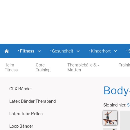
• Fitness
• Gesundheit
• Kinderhort
•
Heim
Core
Therapiebälle & -
Train
Fitness
Training
Matten
Body
CLX Bänder
Latex Bänder Theraband
Sie sind hier:
S
Latex Tube Rollen
Loop Bänder