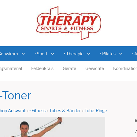
 Schwimm
• Sport
• Therapie
• Pilates
• 
ingsmaterial
Feldenkrais
Geräte
Gewichte
Koordinatio
-Toner
hop Auswahl:
»
• Fitness
»
Tubes & Bänder
»
Tube-Ringe
B