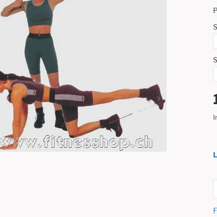
P
S
S
I
L
F