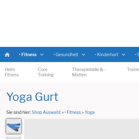
• Fitness
• Gesundheit
• Kinderhort
•
Heim
Core
Therapiebälle & -
Traini
Fitness
Training
Matten
Yoga Gurt
Sie sind hier:
Shop Auswahl:
»
• Fitness
»
Yoga