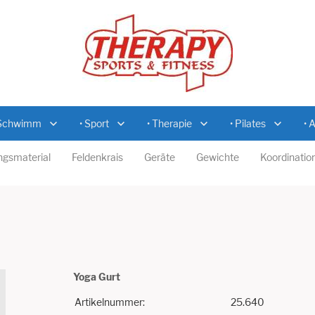
 Schwimm
• Sport
• Therapie
• Pilates
• 
ngsmaterial
Feldenkrais
Geräte
Gewichte
Koordinatio
Yoga Gurt
Artikelnummer:
25.640