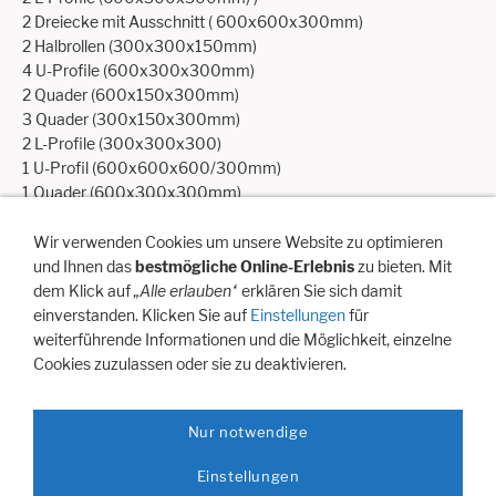
2 Dreiecke mit Ausschnitt ( 600x600x300mm)
2 Halbrollen (300x300x150mm)
4 U-Profile (600x300x300mm)
2 Quader (600x150x300mm)
3 Quader (300x150x300mm)
2 L-Profile (300x300x300)
1 U-Profil (600x600x600/300mm)
1 Quader (600x300x300mm)
2 Quader (300x300x300mm)
2 L-Profile (600x300x300mm)
Wir verwenden Cookies um unsere Website zu optimieren
1 Weichbodenbezug (2'400x1'500x300mm)
und Ihnen das
bestmögliche Online-Erlebnis
zu bieten. Mit
dem Klick auf
„Alle erlauben“
erklären Sie sich damit
Hülle: Leichtplanenstoff, farbig
einverstanden. Klicken Sie auf
Einstellungen
für
Kern: fester Schaumstoff
weiterführende Informationen und die Möglichkeit, einzelne
Weichbodenbezug blau
Cookies zuzulassen oder sie zu deaktivieren.
Grösse 2'400x1'500x300mm
Nur notwendige
Hilfe
Artikelanfrage
Vertreterbesuch
Newsletter Anmeldung
Einstellungen