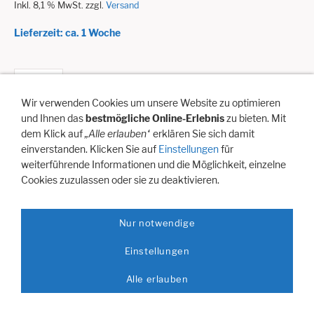
Inkl. 8,1 % MwSt. zzgl.
Versand
Lieferzeit: ca. 1 Woche
In den Warenkorb
Wir verwenden Cookies um unsere Website zu optimieren
Für später merken
und Ihnen das
bestmögliche Online-Erlebnis
zu bieten. Mit
dem Klick auf
„Alle erlauben“
erklären Sie sich damit
einverstanden. Klicken Sie auf
Einstellungen
für
weiterführende Informationen und die Möglichkeit, einzelne
Slalomschwimmen unter Wasser. 4 Stück hellfarbige Streifen
Cookies zuzulassen oder sie zu deaktivieren.
150cm lang.
Nur notwendige
Hilfe
Artikelanfrage
Vertreterbesuch
Newsletter Anmeldung
Einstellungen
Impressum / Domizil
Versandkosten
Zahlungsmöglichkeiten:
Alle erlauben
Datenschutz
AGB
Cookies