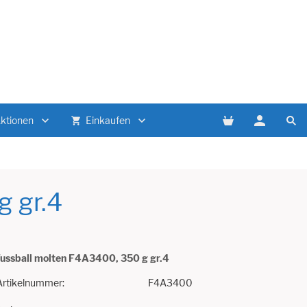
Aktionen
Einkaufen
g gr.4
ussball molten F4A3400, 350 g gr.4
Artikelnummer:
F4A3400