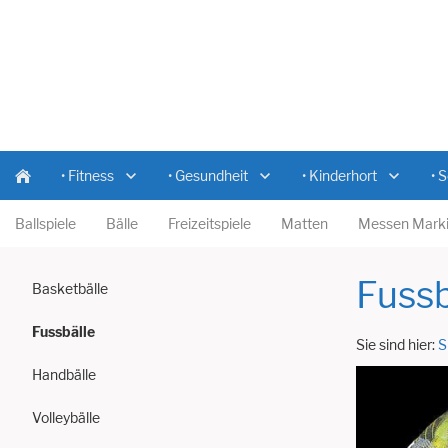
• Fitness
• Gesundheit
• Kinderhort
• 
Ballspiele
Bälle
Freizeitspiele
Matten
Messen Marki
Fussb
Basketbälle
Fussbälle
Sie sind hier:
S
Handbälle
Volleybälle