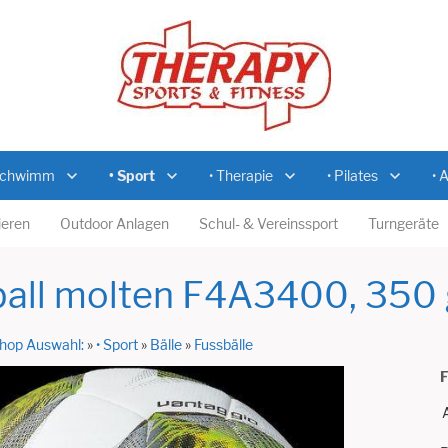
Schwimm
• Sport
• Therapie
• Pilates
• 
eren
Outdoor Anlagen
Schul- & Vereinssport
Turngeräte
all molten F4A3400, 350 
hop Auswahl:
»
• Sport
»
Bälle
»
Fussbälle
F