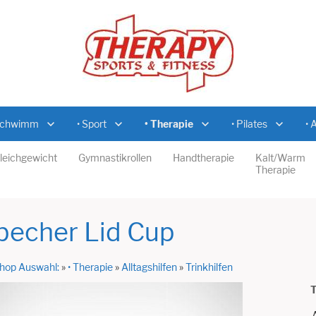
Schwimm
• Sport
• Therapie
• Pilates
• 
leichgewicht
Gymnastikrollen
Handtherapie
Kalt/Warm
Therapie
becher Lid Cup
hop Auswahl:
»
• Therapie
»
Alltagshilfen
»
Trinkhilfen
T