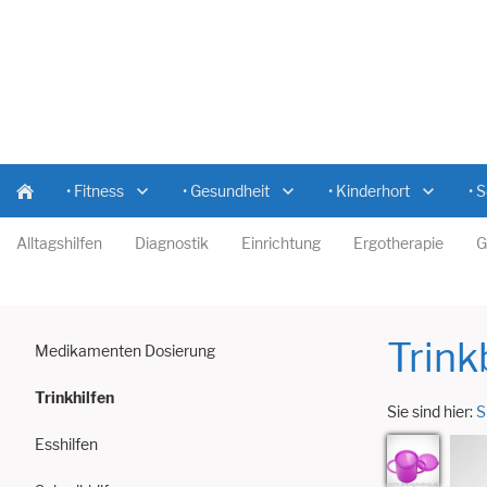
• Fitness
• Gesundheit
• Kinderhort
• 
Alltagshilfen
Diagnostik
Einrichtung
Ergotherapie
G
Trink
Medikamenten Dosierung
Trinkhilfen
Sie sind hier:
S
Esshilfen