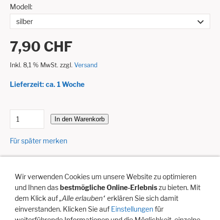
Modell:
7,90 CHF
Inkl. 8,1 % MwSt. zzgl.
Versand
Lieferzeit: ca. 1 Woche
In den Warenkorb
Für später merken
Wir verwenden Cookies um unsere Website zu optimieren
Dieser Massagering für die Hand besteht aus einem
und Ihnen das
bestmögliche Online-Erlebnis
zu bieten. Mit
hochwertigen Federstahl. Abgerundete Spitzen sorgen für eine
dem Klick auf
„Alle erlauben“
erklären Sie sich damit
wohltuende und gleichmässige Massage beim Auf- und Abrollen
einverstanden. Klicken Sie auf
Einstellungen
für
auf dem Handgelenk und dem Unterarm. Der Federdraht ist sehr
weiterführende Informationen und die Möglichkeit, einzelne