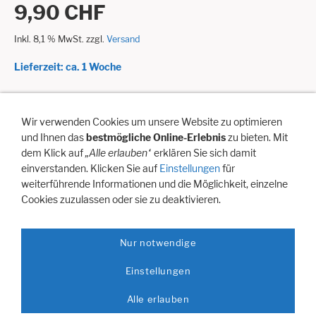
9,90 CHF
Inkl. 8,1 % MwSt. zzgl.
Versand
Lieferzeit: ca. 1 Woche
In den Warenkorb
Wir verwenden Cookies um unsere Website zu optimieren
und Ihnen das
bestmögliche Online-Erlebnis
zu bieten. Mit
Für später merken
dem Klick auf
„Alle erlauben“
erklären Sie sich damit
einverstanden. Klicken Sie auf
Einstellungen
für
weiterführende Informationen und die Möglichkeit, einzelne
Cookies zuzulassen oder sie zu deaktivieren.
Doppelhubpumpe bringt Luft beim ziehen und stossen.
Nur notwendige
Hilfe
Artikelanfrage
Vertreterbesuch
Newsletter Anmeldung
Einstellungen
Impressum / Domizil
Versandkosten
Zahlungsmöglichkeiten:
Alle erlauben
Datenschutz
AGB
Cookies