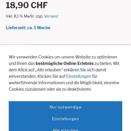
18,90 CHF
Inkl. 8,1 % MwSt. zzgl.
Versand
Lieferzeit: ca. 1 Woche
In den Warenkorb
Wir verwenden Cookies um unsere Website zu optimieren
Für später merken
und Ihnen das
bestmögliche Online-Erlebnis
zu bieten. Mit
dem Klick auf
„Alle erlauben“
erklären Sie sich damit
einverstanden. Klicken Sie auf
Einstellungen
für
weiterführende Informationen und die Möglichkeit, einzelne
Doppelhubpumpe gross bringt Luft beim ziehen und stossen.
Cookies zuzulassen oder sie zu deaktivieren.
Anschlüsse zum befüllen und entleeren.
Nur notwendige
Hilfe
Artikelanfrage
Vertreterbesuch
Newsletter Anmeldung
Einstellungen
Impressum / Domizil
Versandkosten
Zahlungsmöglichkeiten:
Alle erlauben