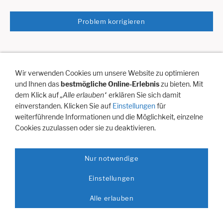
Problem korrigieren
Hilfe
Artikelanfrage
Vertreterbesuch
Newsletter Anmeldung
Wir verwenden Cookies um unsere Website zu optimieren
Impressum / Domizil
Versandkosten
Zahlungsmöglichkeiten:
und Ihnen das
bestmögliche Online-Erlebnis
zu bieten. Mit
Datenschutz
AGB
Cookies
dem Klick auf
„Alle erlauben“
erklären Sie sich damit
einverstanden. Klicken Sie auf
Einstellungen
für
weiterführende Informationen und die Möglichkeit, einzelne
Cookies zuzulassen oder sie zu deaktivieren.
Nur notwendige
Einstellungen
Alle erlauben